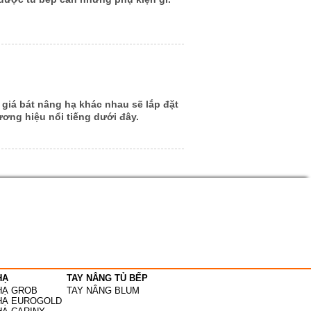
c giá bát nâng hạ khác nhau sẽ lắp đặt
ơng hiệu nổi tiếng dưới đây.
HẠ
TAY NÂNG TỦ BẾP
HẠ GROB
TAY NÂNG BLUM
 HẠ EUROGOLD