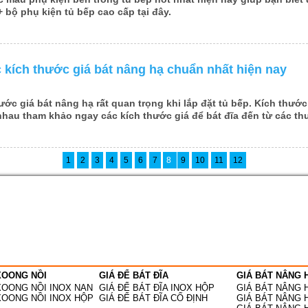
 bộ phụ kiện tủ bếp cao cấp tại đây.
 kích thước giá bát nâng hạ chuẩn nhất hiện nay
hước giá bát nâng hạ
rất quan trọng khi lắp đặt tủ bếp. Kích thướ
 nhau tham khảo ngay các
kích thước giá để bát đĩa
đến từ các thư
1
2
3
4
5
6
7
8
9
10
11
12
XOONG NỒI
GIÁ ĐỂ BÁT ĐĨA
GIÁ BÁT NÂNG 
XOONG NỒI INOX NAN
GIÁ ĐỂ BÁT ĐĨA INOX HỘP
GIÁ BÁT NÂNG 
XOONG NỒI INOX HỘP
GIÁ ĐỂ BÁT ĐĨA CỐ ĐỊNH
GIÁ BÁT NÂNG