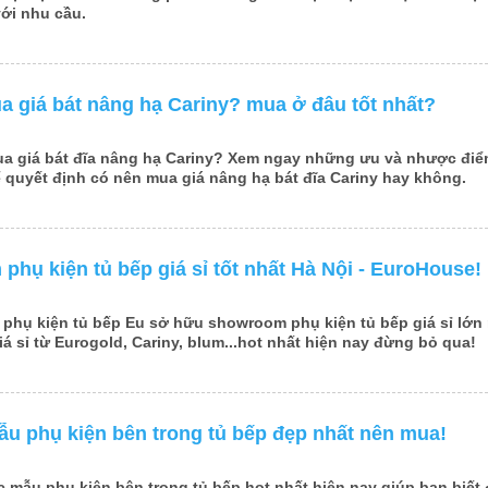
ới nhu cầu.
 giá bát nâng hạ Cariny? mua ở đâu tốt nhất?
ua
giá bát đĩa nâng hạ Cariny
? Xem ngay những ưu và nhược điểm
ể quyết định có nên mua giá nâng hạ bát đĩa Cariny hay không.
hụ kiện tủ bếp giá sỉ tốt nhất Hà Nội - EuroHouse!
phụ kiện tủ bếp Eu sở hữu showroom phụ kiện tủ bếp giá sỉ lớn 
iá sỉ từ Eurogold, Cariny, blum...hot nhất hiện nay đừng bỏ qua!
ẫu phụ kiện bên trong tủ bếp đẹp nhất nên mua!
c mẫu
phụ kiện bên trong tủ bếp
hot nhất hiện nay giúp bạn biết