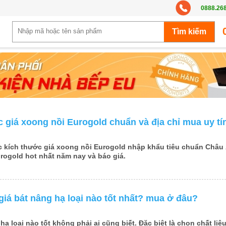
0888.26
 giá xoong nồi Eurogold chuẩn và địa chỉ mua uy tí
c
kích thước giá xoong nồi Eurogold
nhập khẩu tiêu chuẩn Châu Â
rogold hot nhất năm nay và báo giá.
iá bát nâng hạ loại nào tốt nhất? mua ở đâu?
hạ loại nào tốt
không phải ai cũng biết. Đặc biệt là chọn chất liệ