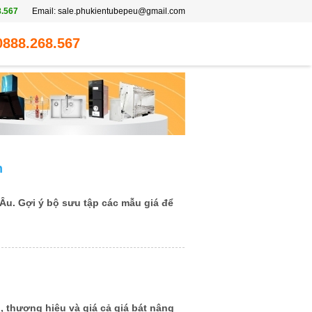
8.567
Email:
sale.phukientubepeu@gmail.com
0888.268.567
n
u. Gợi ý bộ sưu tập các mẫu giá để
u, thương hiệu và giá cả giá bát nâng