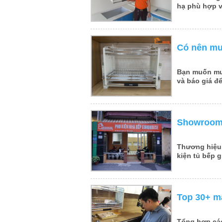
hạ phù hợp v
Có nên mua
Bạn muốn m
và báo giá đ
Showroom p
Thương hiệu 
kiện tủ bếp g
Top 30+ m
Tổng hợp cá