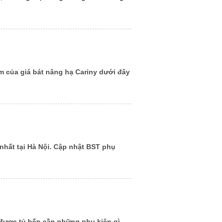
 của giá bát nâng hạ Cariny dưới đây
nhất tại Hà Nội. Cập nhật BST phụ
 được tủ bếp cần những phụ kiện gì.