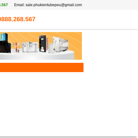
8.567
Email:
sale.phukientubepeu@gmail.com
0888.268.567