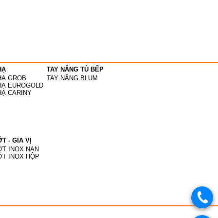
HẠ
TAY NÂNG TỦ BẾP
HẠ GROB
TAY NÂNG BLUM
 HẠ EUROGOLD
HẠ CARINY
T - GIA VỊ
ỚT INOX NAN
ỚT INOX HỘP