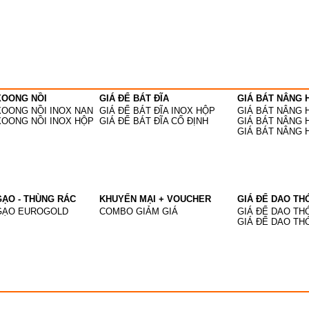
XOONG NỒI
GIÁ ĐỂ BÁT ĐĨA
GIÁ BÁT NÂNG 
XOONG NỒI INOX NAN
GIÁ ĐỂ BÁT ĐĨA INOX HỘP
GIÁ BÁT NÂNG 
XOONG NỒI INOX HỘP
GIÁ ĐỂ BÁT ĐĨA CỐ ĐỊNH
GIÁ BÁT NÂNG
GIÁ BÁT NÂNG 
ẠO - THÙNG RÁC
KHUYẾN MẠI + VOUCHER
GIÁ ĐỂ DAO THỚ
GẠO EUROGOLD
COMBO GIẢM GIÁ
GIÁ ĐỂ DAO TH
GIÁ ĐỂ DAO TH