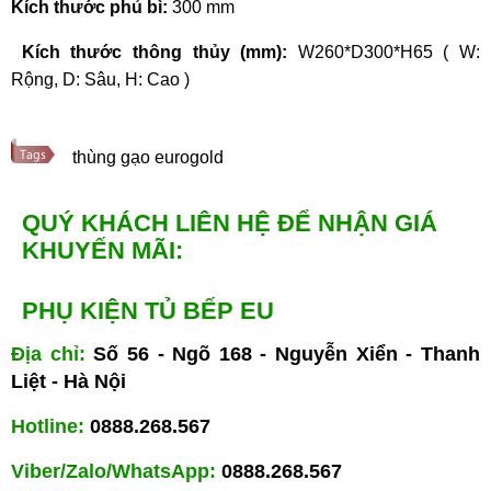
Kích thước phủ bì:
300 mm
Kích thước thông thủy (m
m):
W260*D300*H65
( W:
Rộng, D: Sâu, H: Cao )
thùng gạo eurogold
QUÝ KHÁCH LIÊN HỆ ĐỂ NHẬN GIÁ
KHUYẾN MÃI:
PHỤ KIỆN TỦ BẾP EU
Địa chỉ:
Số 56 - Ngõ 168 - Nguyễn Xiển - Thanh
Liệt - Hà Nội
Hotline:
0888.268.567
Viber/Zalo/WhatsApp:
0888.268.567