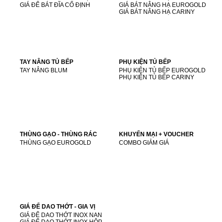
GIÁ ĐỂ BÁT ĐĨA CỐ ĐỊNH
GIÁ BÁT NÂNG HẠ EUROGOLD
GIÁ BÁT NÂNG HẠ CARINY
TAY NÂNG TỦ BẾP
PHỤ KIỆN TỦ BẾP
TAY NÂNG BLUM
PHỤ KIỆN TỦ BẾP EUROGOLD
PHỤ KIỆN TỦ BẾP CARINY
THÙNG GẠO - THÙNG RÁC
KHUYẾN MẠI + VOUCHER
THÙNG GẠO EUROGOLD
COMBO GIẢM GIÁ
GIÁ ĐỂ DAO THỚT - GIA VỊ
GIÁ ĐỂ DAO THỚT INOX NAN
GIÁ ĐỂ DAO THỚT INOX HỘP