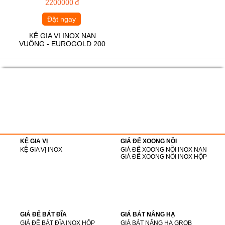
2200000 đ
Đặt ngay
KỆ GIA VỊ INOX NAN
VUÔNG - EUROGOLD 200
KỆ GIA VỊ
GIÁ ĐỂ XOONG NỒI
KỆ GIA VỊ INOX
GIÁ ĐỂ XOONG NỒI INOX NAN
GIÁ ĐỂ XOONG NỒI INOX HỘP
GIÁ ĐỂ BÁT ĐĨA
GIÁ BÁT NÂNG HẠ
GIÁ ĐỂ BÁT ĐĨA INOX HỘP
GIÁ BÁT NÂNG HẠ GROB