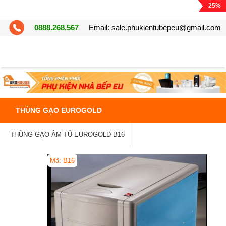
25%
25%
25%
25%
0888.268.567
Email:
sale.phukientubepeu@gmail.com
THÙNG GẠO EUROGOLD
THÙNG GẠO ÂM TỦ EUROGOLD B16
Mã: B16