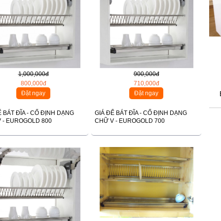
1,000,000đ
900,000đ
800,000đ
710,000đ
Đặt ngay
Đặt ngay
Ể BÁT ĐĨA - CỐ ĐỊNH DẠNG
GIÁ ĐỂ BÁT ĐĨA - CỐ ĐỊNH DẠNG
 - EUROGOLD 800
CHỮ V - EUROGOLD 700