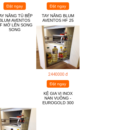
Đặt ngay
Đặt ngay
AY NÂNG TỦ BẾP
TAY NÂNG BLUM
BLUM AVENTOS
AVENTOS HF 25
F MỞ LÊN SONG
SONG
2440000 đ
Đặt ngay
KỆ GIA VỊ INOX
NAN VUÔNG -
EUROGOLD 300