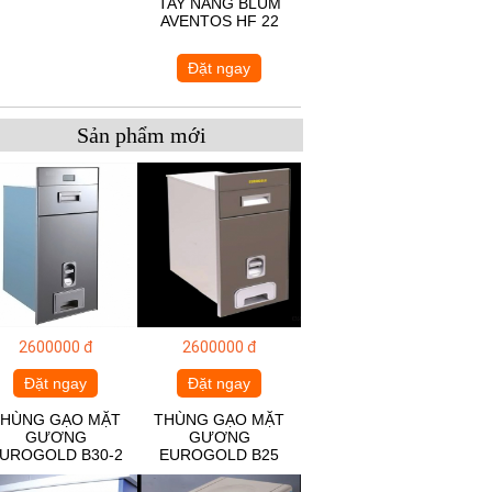
TAY NÂNG BLUM
AVENTOS HF 22
Đặt ngay
Sản phẩm mới
2600000 đ
2600000 đ
Đặt ngay
Đặt ngay
THÙNG GẠO MẶT
THÙNG GẠO MẶT
GƯƠNG
GƯƠNG
UROGOLD B30-2
EUROGOLD B25