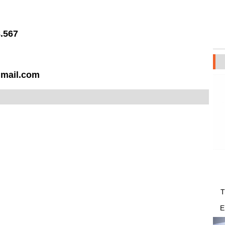
.567
gmail.com
E