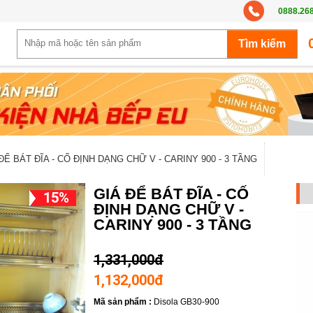
0888.26
ĐỂ BÁT ĐĨA - CỐ ĐỊNH DẠNG CHỮ V - CARINY 900 - 3 TẦNG
GIÁ ĐỂ BÁT ĐĨA - CỐ
15%
ĐỊNH DẠNG CHỮ V -
CARINY 900 - 3 TẦNG
1,331,000đ
1,132,000đ
Mã sản phẩm :
Disola GB30-900