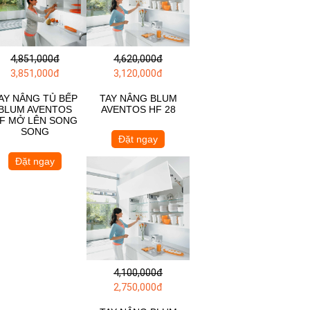
4,851,000đ
4,620,000đ
3,851,000đ
3,120,000đ
AY NÂNG TỦ BẾP
TAY NÂNG BLUM
BLUM AVENTOS
AVENTOS HF 28
F MỞ LÊN SONG
SONG
Đặt ngay
Đặt ngay
4,100,000đ
2,750,000đ