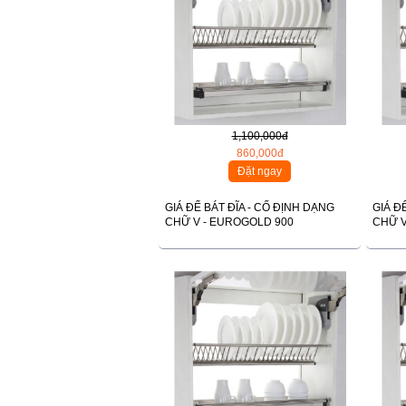
1,100,000đ
860,000đ
Đặt ngay
GIÁ ĐỂ BÁT ĐĨA - CỐ ĐỊNH DẠNG
GIÁ Đ
CHỮ V - EUROGOLD 900
CHỮ V