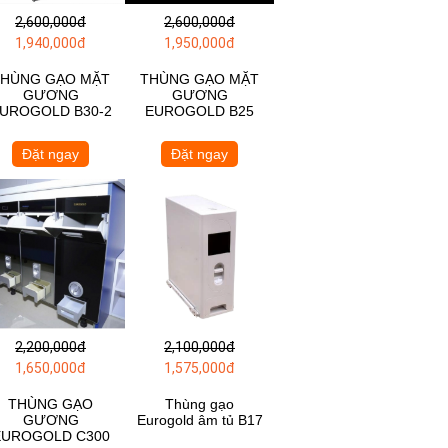
2,600,000đ
2,600,000đ
1,940,000đ
1,950,000đ
THÙNG GẠO MẶT
THÙNG GẠO MẶT
GƯƠNG
GƯƠNG
UROGOLD B30-2
EUROGOLD B25
Đặt ngay
Đặt ngay
2,200,000đ
2,100,000đ
1,650,000đ
1,575,000đ
THÙNG GẠO
Thùng gạo
GƯƠNG
Eurogold âm tủ B17
EUROGOLD C300