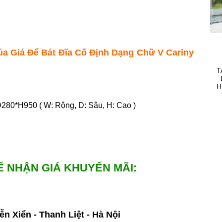
ủa Giá Để Bát Đĩa Cố Định Dạng Chữ V Cariny
T
H
280*H950 ( W: Rộng, D: Sâu, H: Cao )
Ể NHẬN GIÁ KHUYẾN MÃI:
n Xiển - Thanh Liệt - Hà Nội