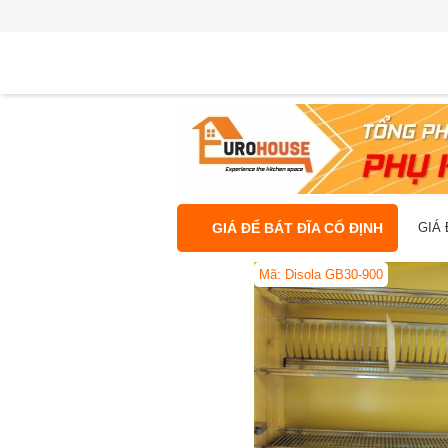
GIÁ ĐỂ BÁT ĐĨA CỐ ĐỊNH
GIÁ 
Mã: Disola GB30-900