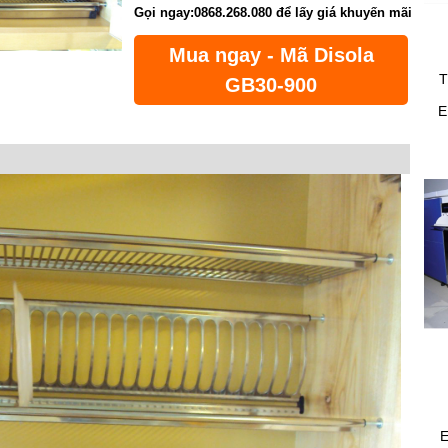
Gọi ngay:0868.268.080 để lấy giá khuyến mãi
Mua ngay - Mã Disola
GB30-900
E